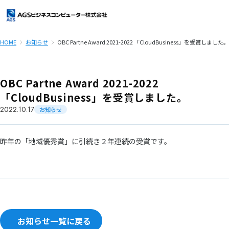
HOME
お知らせ
OBC Partne Award 2021-2022 「CloudBusiness」を受賞しました。
ＡＧＳビジネスコンピューターとは
会社情報
OBC Partne Award 2021-2022
「CloudBusiness」を受賞しました。
会社情報
サービス案内
2022.10.17
お知らせ
トップメッセージ
サービス案内
導入事例
昨年の「地域優秀賞」に引続き２年連続の受賞です。
企業理念
Power i クラウド
お知らせ
会社概要
RPGシステム開発
よくあるご質問
・IBMi(旧AS/400)/保守支援運用
（ワンストップサービス）
マージン率
お知らせ一覧に戻る