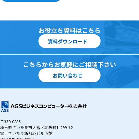
IBM i（旧AS/400）モダナイゼーションサービス
サステナビリティ
資料ダウンロード
「LANSAファミリー」
お問い合わせ
kintone開発/導入支援サービス
お役立ち資料はこちら
資料ダウンロード
システム連携サービス
OBC奉行シリーズ
こちらからお気軽にご相談下さい
導入支援サービス
お問い合わせ
キッティング・データ消磁サービス
IT運用高度化支援サービス
ハード販売
〒330-0835
埼玉県さいたま市大宮区北袋町1-299-12
富士さいたま新都心ビル西館