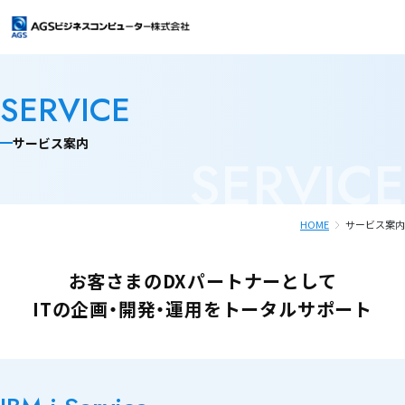
ＡＧＳビジネスコンピューターとは
SERVICE
会社情報
サービス案内
SERVICE
会社情報
サービス案内
HOME
サービス案内
トップメッセージ
サービス案内
導入事例
お客さまのDXパートナーとして
企業理念
Power i クラウド
お知らせ
ITの企画・開発・運用を
トータルサポート
会社概要
RPGシステム開発
よくあるご質問
・IBMi(旧AS/400)/保守支援運用
（ワンストップサービス）
マージン率