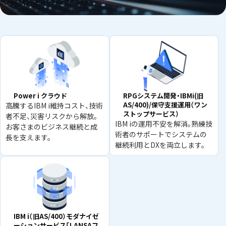
Power i クラウド
RPGシステム開発・IBMi(旧
AS/400)/保守支援運用（ワン
高騰するIBM i維持コスト、技術
ストップサービス）
者不足、災害リスクから解放。
IBM iの運用不安を解消。熟練技
お客さまのビジネス継続と成
術者のサポートでシステムの
長を支えます。
継続利用とDXを両立します。
IBM i（旧AS/400）モダナイゼ
ーションサービス「LANSAフ