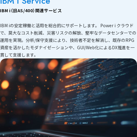
IBM i Service
IBM i（旧AS/400）モダナイゼーションサービス
サステナビリティ
資料ダウンロード
IBM i（旧AS/400）関連サービス
「LANSAファミリー」
お問い合わせ
IBM iの安定稼働と活用を総合的にサポートします。 Power i クラウド
kintone開発/導入支援サービス
で、莫大なコスト削減、災害リスクの解放、堅牢なデータセンターでの
運用を実現。分析/保守支援により、技術者不足を解消し、既存のRPG
システム連携サービス
資産を活かしたモダナイゼーションや、GUI/Web化によるDX推進を一
貫して支援します。
OBC奉行シリーズ
導入支援サービス
キッティング・データ消磁サービス
IT運用高度化支援サービス
ハード販売