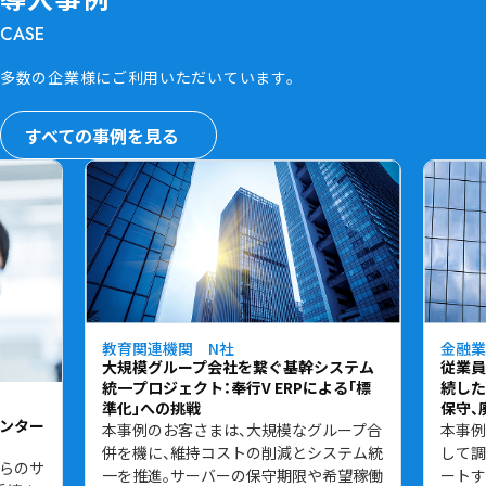
CASE
多数の企業様に
ご利用いただいています。
すべての事例を見る
教育関連機関 N社
金融業
大規模グループ会社を繋ぐ基幹システム
従業員
統一プロジェクト：奉行V ERPによる「標
続した
準化」への挑戦
保守、
センター
本事例のお客さまは、大規模なグループ合
本事例
併を機に、維持コストの削減とシステム統
して調
からのサ
一を推進。サーバーの保守期限や希望稼働
ートする