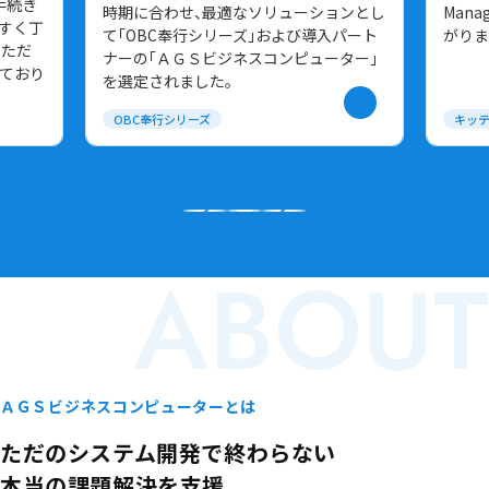
手続き
時期に合わせ、最適なソリューションとし
Man
すく丁
て「OBC奉行シリーズ」および導入パート
がりま
いただ
ナーの「ＡＧＳビジネスコンピューター」
しており
を選定されました。
OBC奉行シリーズ
キッテ
ABOUT
ＡＧＳビジネスコンピューターとは
ただのシステム開発で終わらない
本当の課題解決を支援