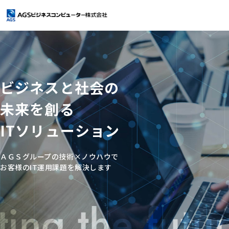
ＡＧＳビジネスコンピューターとは
会社情報
ビ
ジ
ネ
ス
と
社
会
の
未
来
を
創
る
会社情報
サービス案内
I
T
ソ
リ
ュ
ー
シ
ョ
ン
トップメッセージ
サービス案内
導入事例
ＡＧＳグループの技術×ノウハウで
企業理念
Power i クラウド
お知らせ
お客様のIT運用課題を解決します
会社概要
RPGシステム開発
よくあるご質問
・IBMi(旧AS/400)/保守支援運用
ing the futur
（ワンストップサービス）
マージン率