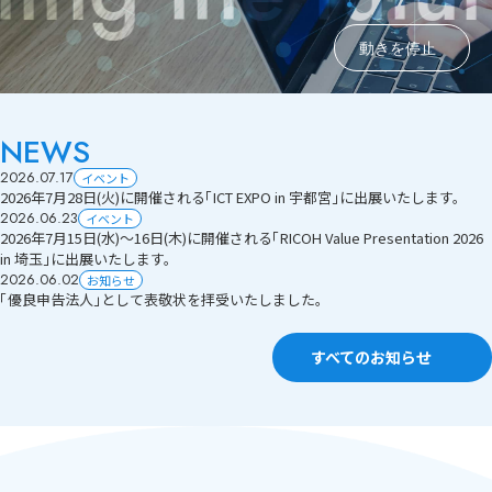
IBM i（旧AS/400）モダナイゼーションサービス
サステナビリティ
資料ダウンロード
「LANSAファミリー」
動きを停止
お問い合わせ
kintone開発/導入支援サービス
NEWS
システム連携サービス
2026.07.17
イベント
2026年7月28日(火)に開催される「ICT EXPO in 宇都宮」に出展いたします。
OBC奉行シリーズ
2026.06.23
イベント
導入支援サービス
2026年7月15日(水)～16日(木)に開催される「RICOH Value Presentation 2026
in 埼玉」に出展いたします。
2026.06.02
お知らせ
キッティング・データ消磁サービス
「優良申告法人」として表敬状を拝受いたしました。
IT運用高度化支援サービス
すべてのお知らせ
ハード販売