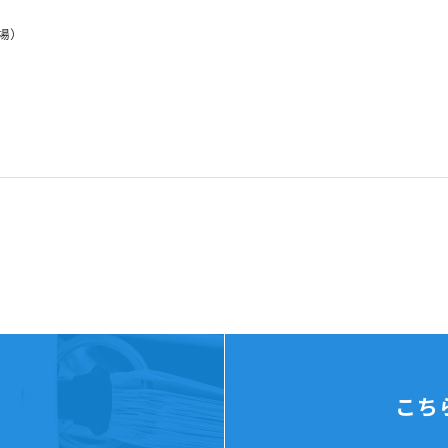
来場）
こち