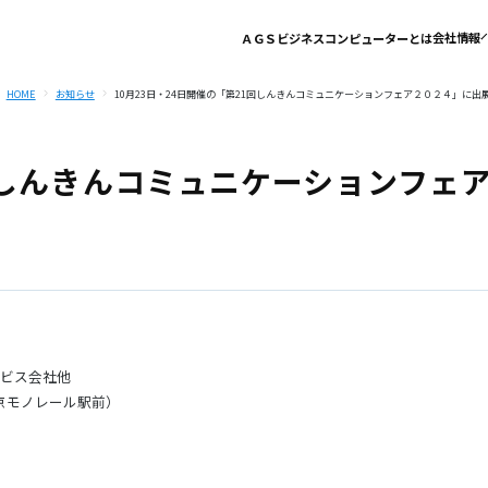
会社情報
ＡＧＳビジネスコンピューターとは
HOME
お知らせ
10月23日・24日開催の「第21回しんきんコミュニケーションフェア２０２４」に出
1回しんきんコミュニケーションフェ
ービス会社他
東京モノレール駅前）