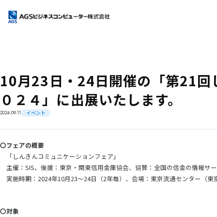
ＡＧＳビジネスコンピューターとは
会社情報
会社情報
サービス案内
10月23日・24日開催の「第2
トップメッセージ
サービス案内
導入事例
０２４」に出展いたします。
企業理念
Power i クラウド
お知らせ
2024.09.11
イベント
会社概要
RPGシステム開発
よくあるご質問
・IBMi(旧AS/400)/保守支援運用
（ワンストップサービス）
マージン率
〇フェアの概要
IBM i（旧AS/400）モダナイゼーションサービス
「しんきんコミュニケーションフェア」
サステナビリティ
「LANSAファミリー」
資料ダウンロード
主催：SIS、後援：東京・関東信用金庫協会、協賛：全国の信金の情報サ
実施時期：2024年10月23～24日（2年毎）、会場：東京流通センター（
kintone開発/導入支援サービス
お問い合わせ
システム連携サービス
〇対象
OBC奉行シリーズ