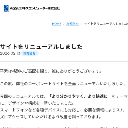
HOME
お知らせ
サイトをリニューアルしました
ＡＧＳビジネスコンピューターとは
会社情報
サイトをリニューアルしました
2026.02.13
お知らせ
会社情報
サービス案内
平素は格別のご高配を賜り、誠にありがとうございます。
トップメッセージ
サービス案内
導入事例
この度、弊社のコーポレートサイトを全面リニューアルいたしました。
企業理念
Power i クラウド
お知らせ
今回のリニューアルでは、「
より分かりやすく、より快適に
」をテーマ
に、デザインや構成を一新いたしました。
会社概要
RPGシステム開発
スマートフォンなど各種デバイスにも対応し、必要な情報によりスムー
よくあるご質問
・IBMi(旧AS/400)/保守支援運用
ズにアクセスしていただけるよう改善を図っております。
（ワンストップサービス）
マージン率