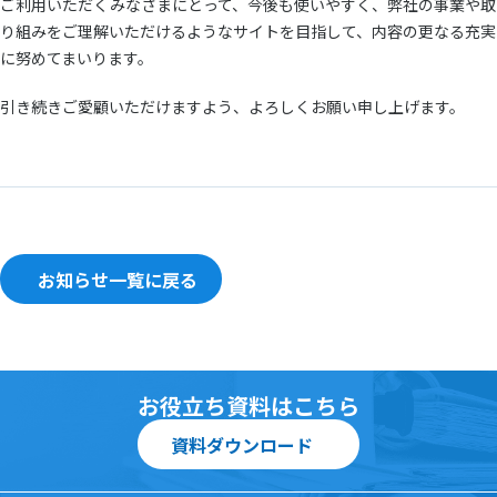
ご利用いただくみなさまにとって、今後も使いやすく、弊社の事業や取
IBM i（旧AS/400）モダナイゼーションサービス
サステナビリティ
資料ダウンロード
り組みをご理解いただけるようなサイトを目指して、内容の更なる充実
「LANSAファミリー」
に努めてまいります。
お問い合わせ
kintone開発/導入支援サービス
引き続きご愛顧いただけますよう、よろしくお願い申し上げます。
システム連携サービス
OBC奉行シリーズ
導入支援サービス
お知らせ一覧に戻る
キッティング・データ消磁サービス
IT運用高度化支援サービス
お役立ち資料はこちら
ハード販売
資料ダウンロード